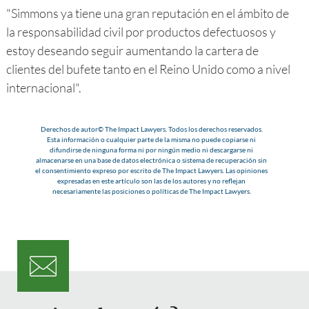
"Simmons ya tiene una gran reputación en el ámbito de
la responsabilidad civil por productos defectuosos y
estoy deseando seguir aumentando la cartera de
clientes del bufete tanto en el Reino Unido como a nivel
internacional".
Derechos de autor© The Impact Lawyers. Todos los derechos reservados.
Esta información o cualquier parte de la misma no puede copiarse ni
difundirse de ninguna forma ni por ningún medio ni descargarse ni
almacenarse en una base de datos electrónica o sistema de recuperación sin
el consentimiento expreso por escrito de The Impact Lawyers. Las opiniones
expresadas en este artículo son las de los autores y no reflejan
necesariamente las posiciones o políticas de The Impact Lawyers.