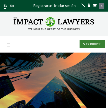
Es
En
Registrarse
Iniciar sesión
j


0
SUSCRIBIRSE