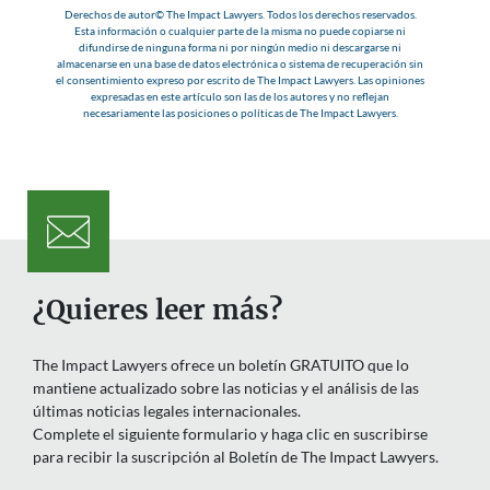
Derechos de autor© The Impact Lawyers. Todos los derechos reservados.
Esta información o cualquier parte de la misma no puede copiarse ni
difundirse de ninguna forma ni por ningún medio ni descargarse ni
almacenarse en una base de datos electrónica o sistema de recuperación sin
el consentimiento expreso por escrito de The Impact Lawyers. Las opiniones
expresadas en este artículo son las de los autores y no reflejan
necesariamente las posiciones o políticas de The Impact Lawyers.
¿Quieres leer más?
The Impact Lawyers ofrece un boletín GRATUITO que lo
mantiene actualizado sobre las noticias y el análisis de las
últimas noticias legales internacionales.
Complete el siguiente formulario y haga clic en suscribirse
para recibir la suscripción al Boletín de The Impact Lawyers.