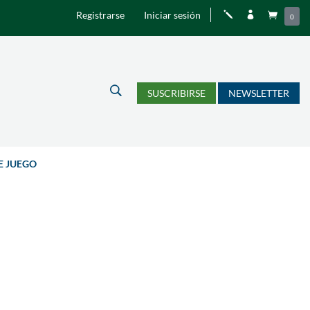
Registrarse
Iniciar sesión
j


0
U
SUSCRIBIRSE
NEWSLETTER
E JUEGO