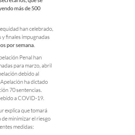
 oyendo más de 500
e equidad han celebrado,
s y finales impugnadas
sos por semana
.
Apelación Penal han
madas para marzo, abril
elación debido al
e Apelación ha dictado
ción 70 sentencias.
 debido a COVID-19.
ur explica que tomará
 de minimizar el riesgo
uientes medidas: