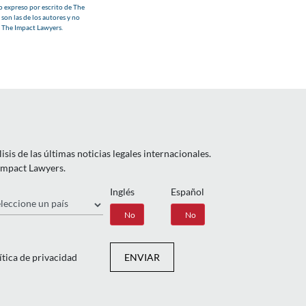
o expreso por escrito de The
son las de los autores y no
e The Impact Lawyers.
is de las últimas noticias legales internacionales.
 Impact Lawyers.
Inglés
Español
ís
Sí
No
Sí
No
ítica de privacidad
ENVIAR