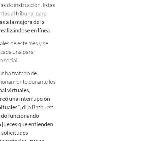
s de instrucción, listas
tas al tribunal para
as a la mejora de la
 realizándose en línea
.
ales de este mes y se
l cada una para
 social.
ur ha tratado de
cionamiento durante los
nal virtuales,
reó una interrupción
ituales"
, dijo Bathurst.
uido funcionando
n jueces que entienden
s solicitudes
secretarios, que se