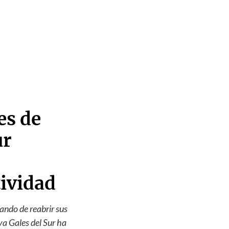
es de
ur
ividad
tando de reabrir sus
va Gales del Sur ha