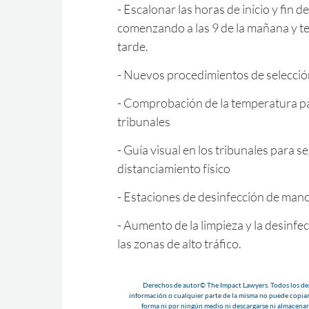
- Escalonar las horas de inicio y fin de 
comenzando a las 9 de la mañana y te
tarde.
- Nuevos procedimientos de selecció
- Comprobación de la temperatura par
tribunales
- Guía visual en los tribunales para se
distanciamiento físico
- Estaciones de desinfección de man
- Aumento de la limpieza y la desinfe
las zonas de alto tráfico.
Derechos de autor© The Impact Lawyers. Todos los der
información o cualquier parte de la misma no puede copiar
forma ni por ningún medio ni descargarse ni almacenar