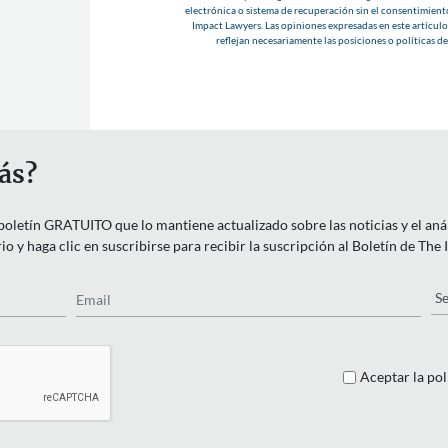
electrónica o sistema de recuperación sin el consentimient
Impact Lawyers. Las opiniones expresadas en este artículo 
reflejan necesariamente las posiciones o políticas d
ás?
letín GRATUITO que lo mantiene actualizado sobre las noticias y el anális
o y haga clic en suscribirse para recibir la suscripción al Boletín de The
Email
Pa
Aceptar la pol