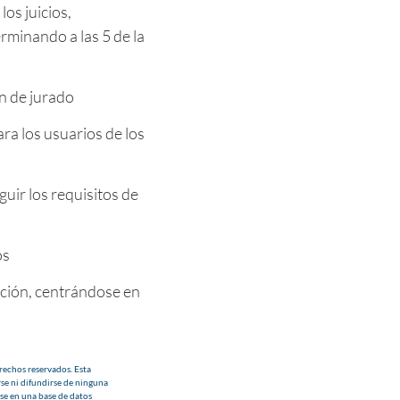
los juicios,
rminando a las 5 de la
n de jurado
a los usuarios de los
guir los requisitos de
os
cción, centrándose en
echos reservados. Esta
se ni difundirse de ninguna
se en una base de datos