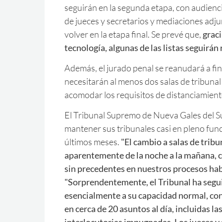
seguirán en la segunda etapa, con audiencia
de jueces y secretarios y mediaciones adjun
volver en la etapa final. Se prevé que,
graci
tecnología, algunas de las listas seguirán
Además, el jurado penal se reanudará a fin
necesitarán al menos dos salas de tribuna
acomodar los requisitos de distanciamiento
El Tribunal Supremo de Nueva Gales del S
mantener sus tribunales casi en pleno fun
últimos meses.
"El cambio a salas de tribu
aparentemente de la noche a la mañana, c
sin precedentes en nuestros procesos hab
"Sorprendentemente, el Tribunal ha seg
esencialmente a su capacidad normal, co
en cerca de 20 asuntos al día, incluidas la
interlocutorias impugnadas. Los jueces y 