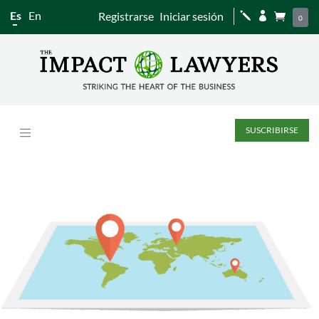
Es
En
Registrarse
Iniciar sesión
j


0
SUSCRIBIRSE