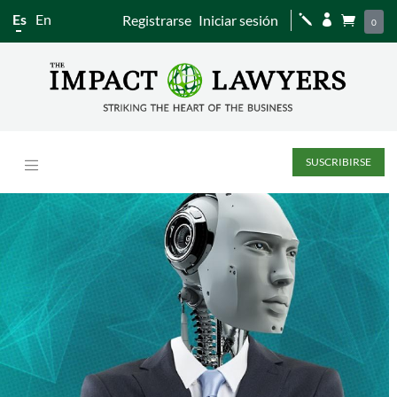
Es
En
Registrarse
Iniciar sesión
j


0
SUSCRIBIRSE