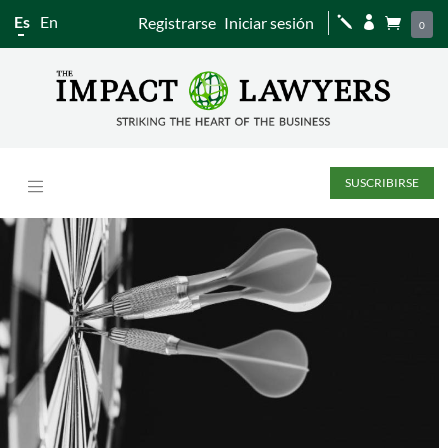
Es
En
Registrarse
Iniciar sesión
j


0
SUSCRIBIRSE