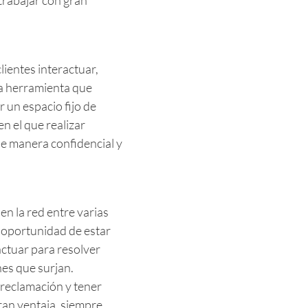
ientes interactuar,
na herramienta que
r un espacio fijo de
 el que realizar
de manera confidencial y
n la red entre varias
a oportunidad de estar
ctuar para resolver
nes que surjan.
 reclamación y tener
ran ventaja, siempre