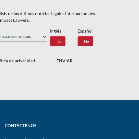
is de las últimas noticias legales internacionales.
 Impact Lawyers.
Inglés
Español
ís
Sí
No
Sí
No
ítica de privacidad
ENVIAR
CONTÁCTENOS