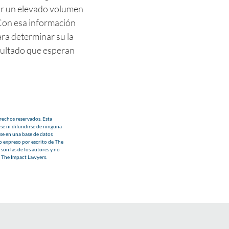
ar un elevado volumen
 Con esa información
ra determinar su la
esultado que esperan
echos reservados. Esta
se ni difundirse de ninguna
se en una base de datos
o expreso por escrito de The
son las de los autores y no
e The Impact Lawyers.