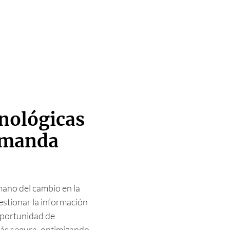
cnológicas
emanda
 mano del cambio en la
estionar la información
 oportunidad de
más segura, optimizando