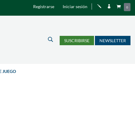
Registrarse
Iniciar sesión
j


0
U
SUSCRIBIRSE
NEWSLETTER
E JUEGO