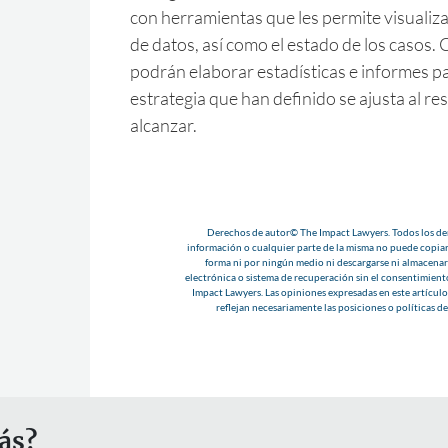
con herramientas que les permite visualiz
de datos, así como el estado de los casos.
podrán elaborar estadísticas e informes pa
estrategia que han definido se ajusta al r
alcanzar.
Derechos de autor© The Impact Lawyers. Todos los der
información o cualquier parte de la misma no puede copiar
forma ni por ningún medio ni descargarse ni almacenar
electrónica o sistema de recuperación sin el consentimient
Impact Lawyers. Las opiniones expresadas en este artículo 
reflejan necesariamente las posiciones o políticas d
ás?