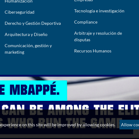
Humanización
Tecnología e investigación
Ciberseguridad
Compliance
Derecho y Gestión Deportiva
Arbitraje y resolución de
Arquitectura y Diseño
disputas
Comunicación, gestión y
Recursos Humanos
marketing
yright 2026. Powered by Impact Lawyers
experience on this site will be improved by allowing cookies.
Allow co