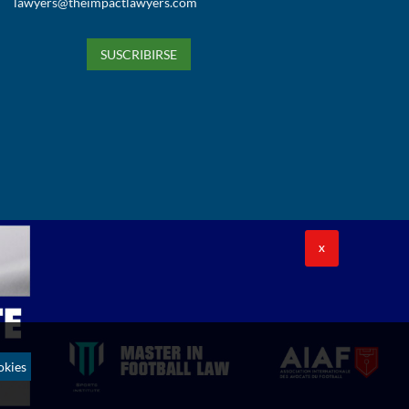
lawyers@theimpactlawyers.com
SUSCRIBIRSE
X
okies