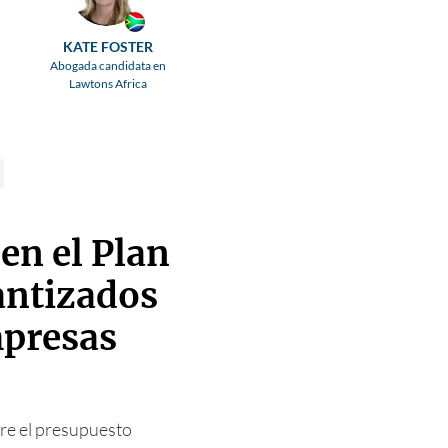
KATE FOSTER
Abogada candidata en
Lawtons Africa
en el Plan
antizados
presas
bre el presupuesto