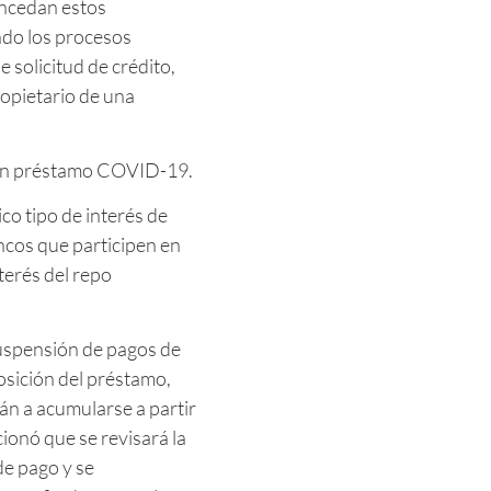
oncedan estos
ndo los procesos
 solicitud de crédito,
propietario de una
 un préstamo COVID-19.
co tipo de interés de
cos que participen en
nterés del repo
suspensión de pagos de
posición del préstamo,
án a acumularse a partir
onó que se revisará la
de pago y se