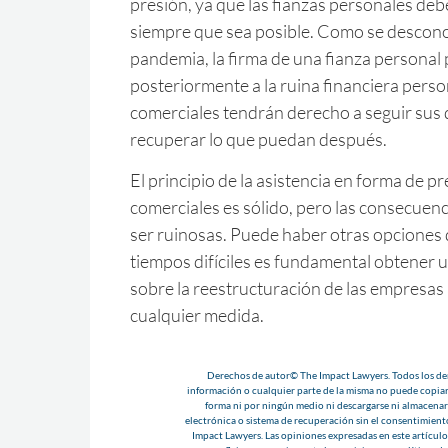
presión, ya que las fianzas personales deb
siempre que sea posible. Como se desconoc
pandemia, la firma de una fianza personal
posteriormente a la ruina financiera perso
comerciales tendrán derecho a seguir sus
recuperar lo que puedan después.
El principio de la asistencia en forma de 
comerciales es sólido, pero las consecuen
ser ruinosas. Puede haber otras opciones 
tiempos difíciles es fundamental obtener 
sobre la reestructuración de las empresas
cualquier medida.
Derechos de autor© The Impact Lawyers. Todos los der
información o cualquier parte de la misma no puede copiar
forma ni por ningún medio ni descargarse ni almacenar
electrónica o sistema de recuperación sin el consentimient
Impact Lawyers. Las opiniones expresadas en este artículo 