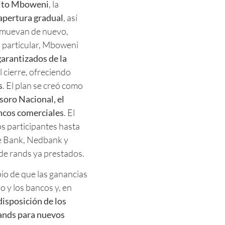
ito Mboweni
, la
apertura gradual
, así
e muevan de nuevo,
n particular, Mboweni
arantizados de la
l cierre, ofreciendo
s
. El plan se creó como
soro Nacional, el
ancos comerciales
. El
s participantes hasta
le Bank, Nedbank y
de rands ya prestados.
pio de que las ganancias
o y los bancos y, en
disposición de los
rands para nuevos