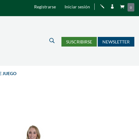
Registrarse
Iniciar sesión
j


0
U
SUSCRIBIRSE
NEWSLETTER
E JUEGO