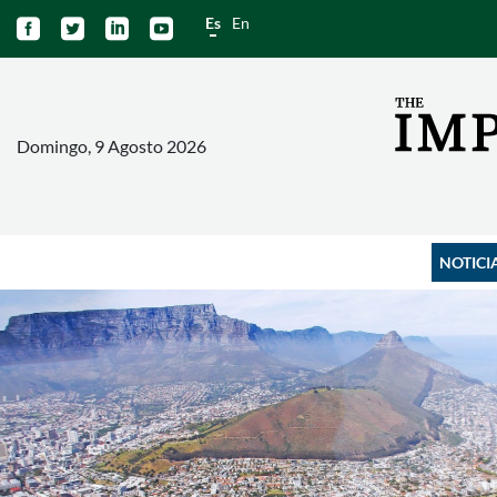
Es
En




Domingo, 9 Agosto 2026
NOTICI