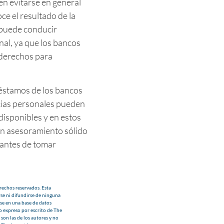
en evitarse en general
e el resultado de la
 puede conducir
nal, ya que los bancos
 derechos para
préstamos de los bancos
cias personales pueden
disponibles y en estos
un asesoramiento sólido
 antes de tomar
echos reservados. Esta
se ni difundirse de ninguna
se en una base de datos
o expreso por escrito de The
son las de los autores y no