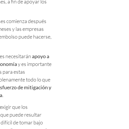
es, a fin de apoyar los
reses comienza después
meses y las empresas
eembolso puede hacerse,
des necesitarán
apoyo a
economía
y es importante
s para estas
n plenamente todo lo que
sfuerzo de mitigación y
a
.
xigir que los
o que puede resultar
ifícil de tomar bajo