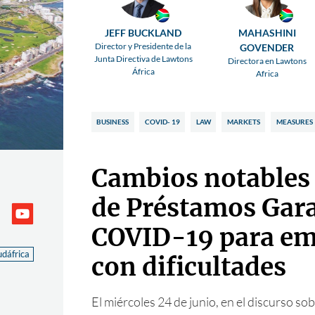
JEFF BUCKLAND
MAHASHINI
Director y Presidente de la
GOVENDER
Junta Directiva de Lawtons
Directora en Lawtons
África
Africa
BUSINESS
COVID- 19
LAW
MARKETS
MEASURES
Cambios notables 
de Préstamos Gar
COVID-19 para em
udáfrica
con dificultades
El miércoles 24 de junio, en el discurso so