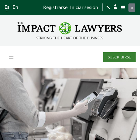
Es
En
Registrarse
Iniciar sesión
j


0
SUSCRIBIRSE