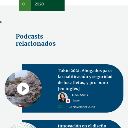
0
2020
c
Podcasts
relacionados
Libro: Marketing legal de
un bufete competente a uno
competitivo. Cómo lograrlo
(Parte 2)
FRANCESC DOMÍNGUEZ
España
0
25 June 2020
v
Introducción del trabajo