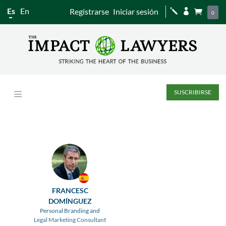
Es
En
Registrarse
Iniciar sesión
j


0
SUSCRIBIRSE
FRANCESC
DOMÍNGUEZ
Personal Branding and
Legal Marketing Consultant