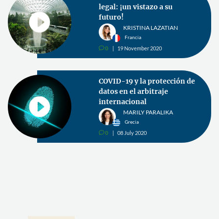
telemático: Desafíos de la
protección de datos durante
el COVID-19
FRANZISKA NEUGEBAUER
Alemania
0
22 June 2020
v
Libro: La comercialización
jurídica de un bufete de
abogados competente a uno
competitivo. Cómo lograrlo
(Parte 1)
FRANCESC DOMÍNGUEZ
España
0
18 June 2020
v