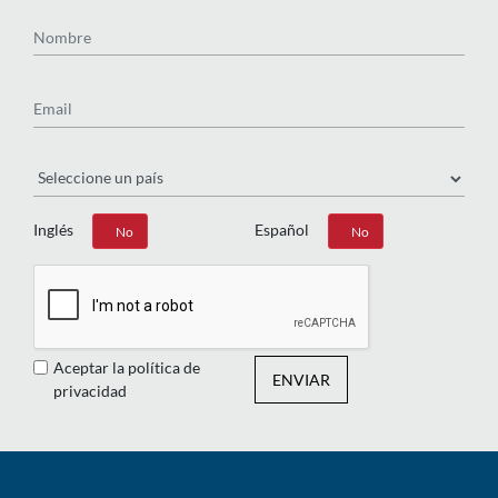
Complete el siguiente formulario y haga clic en suscribirse
para recibir la suscripción al Boletín de The Impact Lawyers.
Nombre
Email
País
Inglés
Español
Sí
No
Sí
No
Aceptar la política de
ENVIAR
privacidad