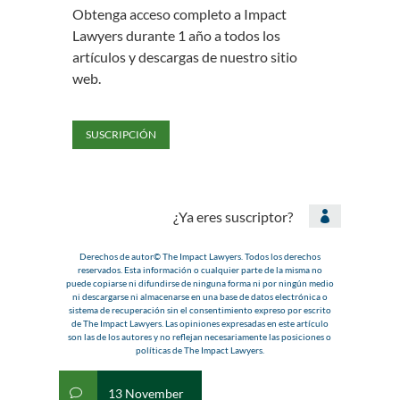
Obtenga acceso completo a Impact
Lawyers durante 1 año a todos los
artículos y descargas de nuestro sitio
web.
SUSCRIPCIÓN
¿Ya eres suscriptor?

Derechos de autor© The Impact Lawyers. Todos los derechos
reservados. Esta información o cualquier parte de la misma no
puede copiarse ni difundirse de ninguna forma ni por ningún medio
ni descargarse ni almacenarse en una base de datos electrónica o
sistema de recuperación sin el consentimiento expreso por escrito
de The Impact Lawyers. Las opiniones expresadas en este artículo
son las de los autores y no reflejan necesariamente las posiciones o
políticas de The Impact Lawyers.
13 November
v