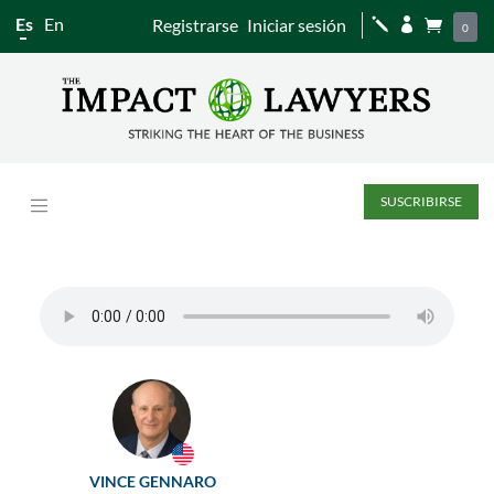
Es
En
Registrarse
Iniciar sesión
j


0
SUSCRIBIRSE
VINCE GENNARO