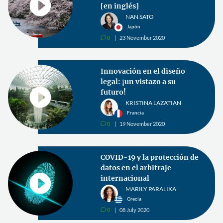
(Parte 2)
FRANCESC DOMÍNGUEZ
España
0
25 June 2020
v
Introducción del trabajo
telemático: Desafíos de la
protección de datos durante
el COVID-19
FRANZISKA NEUGEBAUER
Alemania
0
22 June 2020
v
Libro: La comercialización
jurídica de un bufete de
abogados competente a uno
competitivo. Cómo lograrlo
(Parte 1)
FRANCESC DOMÍNGUEZ