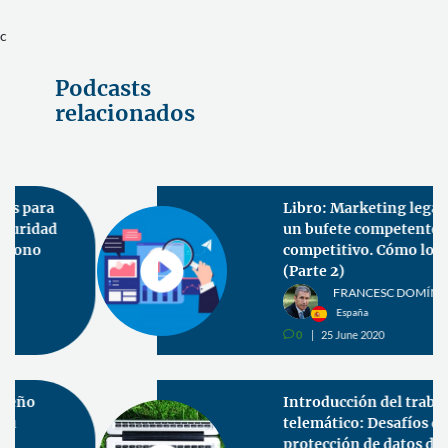
c
Podcasts
relacionados
Libro: Marketing legal de
un bufete competente a uno
competitivo. Cómo lograrlo
(Parte 2)
FRANCESC DOMÍNGUEZ
España
0
25 June 2020
v
Introducción del trabajo
telemático: Desafíos de la
protección de datos durante