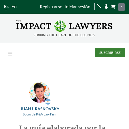
Es
En
Registrarse
Iniciar sesión
j


0
SUSCRIBIRSE
JUAN I. RASKOVSKY
Socio de R&A Law Firm
La guía elaborada por la