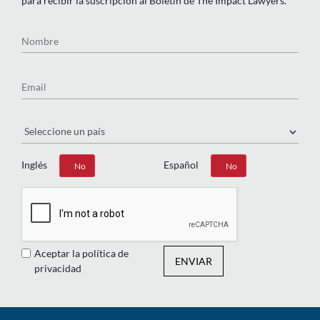
para recibir la suscripción al Boletín de The Impact Lawyers.
Nombre
Email
País
Inglés
Español
Sí
No
Sí
No
Aceptar la política de
ENVIAR
privacidad