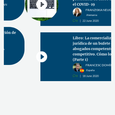
el COVID-19
FRANZISKA NEUGEBAUER
Alemania
0
22 June 2020
v
Libro: La comercialización
jurídica de un bufete de
abogados competente a uno
competitivo. Cómo lograrlo
(Parte 1)
FRANCESC DOMÍNGUEZ
España
0
18 June 2020
v