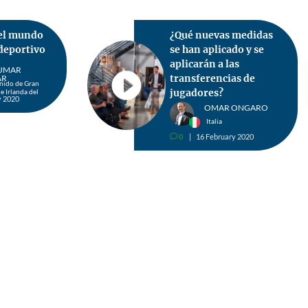
 el mundo
¿Qué nuevas medidas
deportivo
se han aplicado y se
aplicarán a las
UMAR
transferencias de
AR
nido de Gran
jugadores?
e Irlanda del
y 2020
OMAR ONGARO
Italia
0
16 February 2020
v