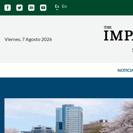
Es
En




Viernes, 7 Agosto 2026
NOTICI