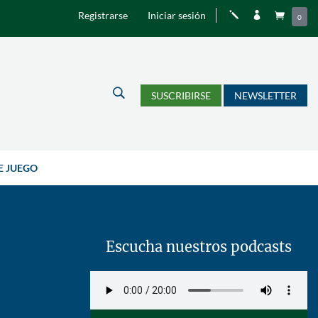
Registrarse
Iniciar sesión
j


0
U
SUSCRIBIRSE
NEWSLETTER
E JUEGO
Escucha nuestros podcasts