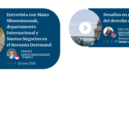
Entrevista con Mano
Desafíos en
Nhouvannasak,
del derecho 
departamento
DEV K
Internacional y
PARM
Reino U
Nuevos Negocios en
Bretaña 
0
17 Januar
v
Norte
el Borussia Dortmund
MANO
NHOUVANNASAK
Singapur
0
10 June 2020
v