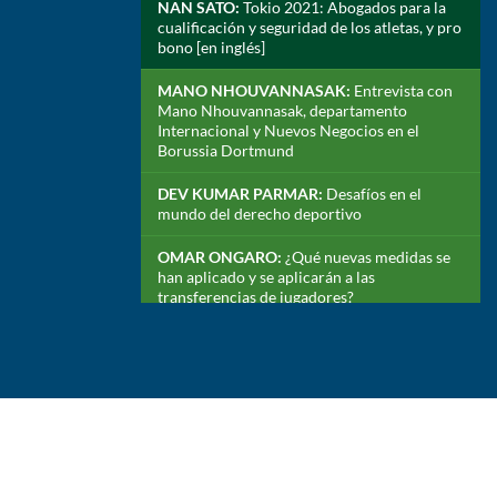
NAN SATO:
Tokio 2021: Abogados para la
cualificación y seguridad de los atletas, y pro
bono [en inglés]
MANO NHOUVANNASAK:
Entrevista con
Mano Nhouvannasak, departamento
Internacional y Nuevos Negocios en el
Borussia Dortmund
DEV KUMAR PARMAR:
Desafíos en el
mundo del derecho deportivo
OMAR ONGARO:
¿Qué nuevas medidas se
han aplicado y se aplicarán a las
transferencias de jugadores?
HENRY TUFNELL:
Las tendencias en el
deporte