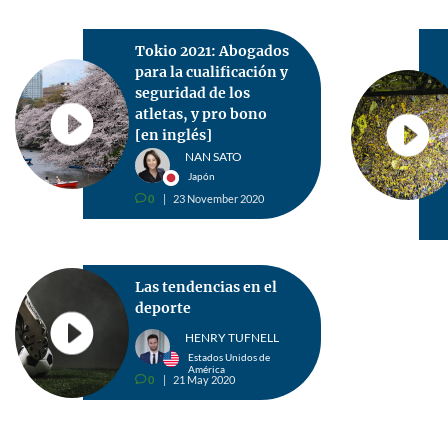
Tokio 2021: Abogados
para la cualificación y
seguridad de los
atletas, y pro bono
[en inglés]
NAN SATO
Japón
0
23 November 2020
v
Las tendencias en el
deporte
HENRY TUFNELL
Estados Unidos de
América
0
21 May 2020
v