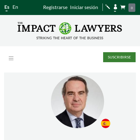
Es
En
Registrarse
Iniciar sesión
j


0
SUSCRIBIRSE